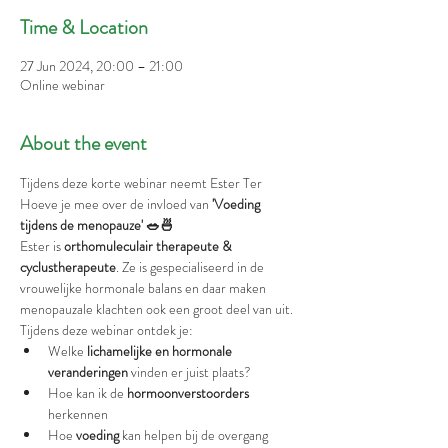
Time & Location
27 Jun 2024, 20:00 – 21:00
Online webinar
About the event
Tijdens deze korte webinar neemt Ester Ter 
Hoeve je mee over de invloed van 
'Voeding 
tijdens de menopauze' 🥗🍜
Ester is 
orthomuleculair therapeute & 
cyclustherapeute
. Ze is gespecialiseerd in de 
vrouwelijke hormonale balans en daar maken 
menopauzale klachten ook een groot deel van uit. 
Tijdens deze webinar ontdek je:
Welke 
lichamelijke en hormonale 
veranderingen
 vinden er juist plaats?
Hoe kan ik de 
hormoonverstoorders
herkennen
Hoe 
voeding
 kan helpen bij de overgang