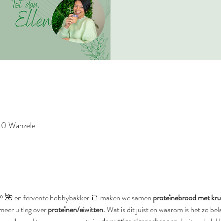
40 Wanzele
🌱 🌺 en fervente hobbybakker 🍞 maken we samen 
proteïnebrood met krui
meer uitleg over
 proteïnen/eiwitten.
 Wat is dit juist en waarom is het zo be