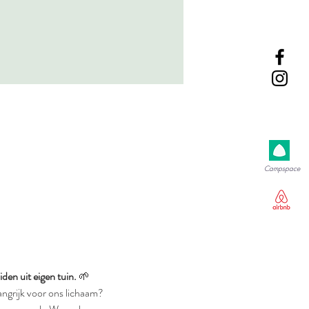
Campspace
den uit eigen tuin.
 🌱
langrijk voor ons lichaam?