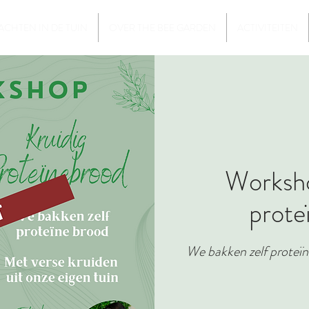
CHTEN IN DE TUIN
OVER THE BEE GARDEN
ACTIVITEITEN
Worksho
prote
We bakken zelf proteïn